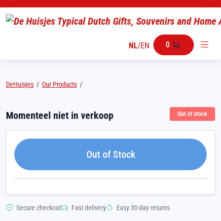
0
NL
/
EN
DeHuisjes
/
Our Products
/
Momenteel niet in verkoop
Out of stock
Out of Stock
Secure checkout
Fast delivery
Easy 30-day returns