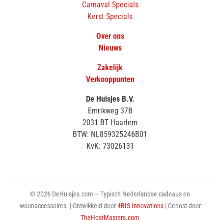
Carnaval Specials
Kerst Specials
Over ons
Nieuws
Zakelijk
Verkooppunten
De Huisjes B.V.
Emrikweg 37B
2031 BT Haarlem
BTW: NL859325246B01
KvK: 73026131
© 2026 DeHuisjes.com – Typisch Nederlandse cadeaus en
woonaccessoires. | Ontwikkeld door
4BIS Innovations
| Gehost door
TheHostMasters.com