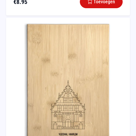
€
8.95
Toevoegen