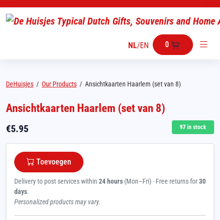
0
NL
/
EN
DeHuisjes
/
Our Products
/
Ansichtkaarten Haarlem (set van 8)
Ansichtkaarten Haarlem (set van 8)
€
5.95
97
in stock
Toevoegen
Delivery to post services within
24 hours
(Mon–Fri) · Free returns for
30
days
.
Personalized products may vary.