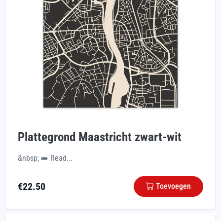
Plattegrond Maastricht zwart-wit
&nbsp; ➡️ Read...
€
22.50
Toevoegen