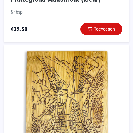
&nbsp;
€
32.50
Toevoegen