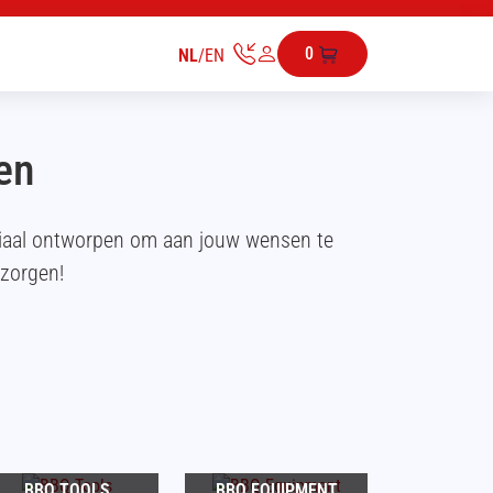
0
NL
/
EN
en
ciaal ontworpen om aan jouw wensen te
ezorgen!
BBQ TOOLS
BBQ EQUIPMENT