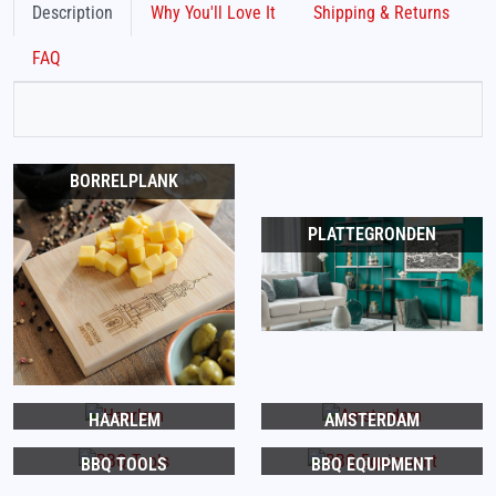
Description
Why You'll Love It
Shipping & Returns
FAQ
BORRELPLANK
PLATTEGRONDEN
HAARLEM
AMSTERDAM
BBQ TOOLS
BBQ EQUIPMENT