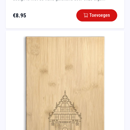
€
8.95
Toevoegen