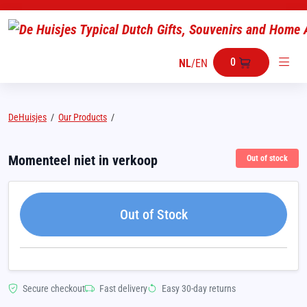
0
NL
/
EN
DeHuisjes
/
Our Products
/
Momenteel niet in verkoop
Out of stock
Out of Stock
Secure checkout
Fast delivery
Easy 30-day returns