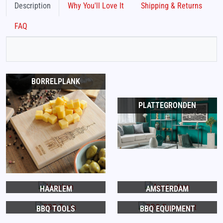
Description
Why You'll Love It
Shipping & Returns
FAQ
BORRELPLANK
PLATTEGRONDEN
HAARLEM
AMSTERDAM
BBQ TOOLS
BBQ EQUIPMENT