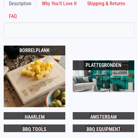
Description
Why You'll Love It
Shipping & Returns
FAQ
BORRELPLANK
PLATTEGRONDEN
HAARLEM
AMSTERDAM
BBQ TOOLS
BBQ EQUIPMENT