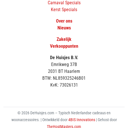
Carnaval Specials
Kerst Specials
Over ons
Nieuws
Zakelijk
Verkooppunten
De Huisjes B.V.
Emrikweg 37B
2031 BT Haarlem
BTW: NL859325246B01
KvK: 73026131
© 2026 DeHuisjes.com – Typisch Nederlandse cadeaus en
woonaccessoires. | Ontwikkeld door
4BIS Innovations
| Gehost door
TheHostMasters.com