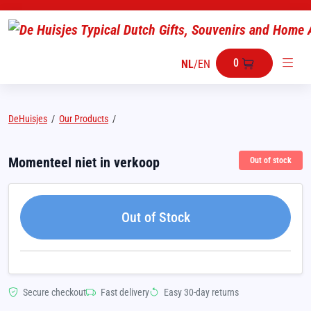
0
NL
/
EN
DeHuisjes
/
Our Products
/
Momenteel niet in verkoop
Out of stock
Out of Stock
Secure checkout
Fast delivery
Easy 30-day returns