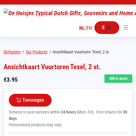
0
NL
/
EN
DeHuisjes
/
Our Products
/
Ansichtkaart Vuurtoren Texel, 2 st.
Ansichtkaart Vuurtoren Texel, 2 st.
€
3.95
200
in stock
Toevoegen
Delivery to post services within
24 hours
(Mon–Fri) · Free returns for
30
days
.
Personalized products may vary.