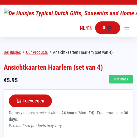
0
NL
/
EN
DeHuisjes
/
Our Products
/
Ansichtkaarten Haarlem (set van 4)
Ansichtkaarten Haarlem (set van 4)
€
5.95
9
in stock
Toevoegen
Delivery to post services within
24 hours
(Mon–Fri) · Free returns for
30
days
.
Personalized products may vary.