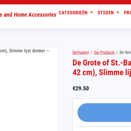
CATEGORIEËN
STEDEN
PR
DeHuisjes
/
Our Products
/
De Grot
De Grote of St.-B
42 cm), Slimme li
€
29.50