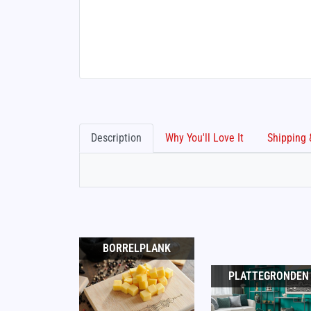
Description
Why You'll Love It
BORRELPLANK
PLATTEGRONDEN