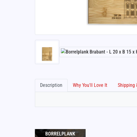
Description
Why You'll Love It
BORRELPLANK