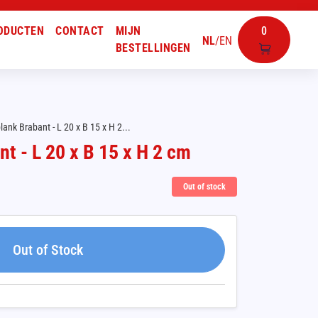
ODUCTEN
CONTACT
MIJN
0
NL
/
EN
BESTELLINGEN
lank Brabant - L 20 x B 15 x H 2...
nt - L 20 x B 15 x H 2 cm
Out of stock
Out of Stock