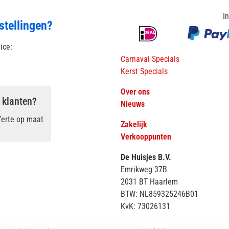
I
stellingen?
vice:
Carnaval Specials
Kerst Specials
Over ons
 klanten?
Nieuws
ferte op maat
Zakelijk
Verkooppunten
De Huisjes B.V.
Emrikweg 37B
2031 BT Haarlem
BTW: NL859325246B01
KvK: 73026131