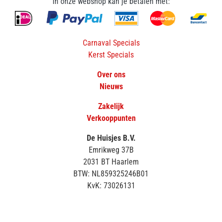
In onze webshop kan je betalen met:
Carnaval Specials
Kerst Specials
Over ons
Nieuws
Zakelijk
Verkooppunten
De Huisjes B.V.
Emrikweg 37B
2031 BT Haarlem
BTW: NL859325246B01
KvK: 73026131