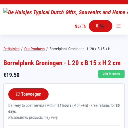
0
NL
/
EN
DeHuisjes
/
Our Products
/
Borrelplank Groningen - L 20 x B 15 x H...
Borrelplank Groningen - L 20 x B 15 x H 2 cm
€
19.50
200
in stock
Toevoegen
Delivery to post services within
24 hours
(Mon–Fri) · Free returns for
30
days
.
Personalized products may vary.