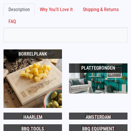
Description
Why You'll Love It
Shipping & Returns
FAQ
BORRELPLANK
PLATTEGRONDEN
HAARLEM
AMSTERDAM
BBQ TOOLS
BBQ EQUIPMENT