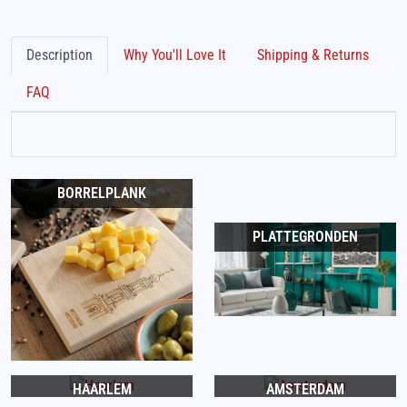
Description
Why You'll Love It
Shipping & Returns
FAQ
BORRELPLANK
PLATTEGRONDEN
HAARLEM
AMSTERDAM