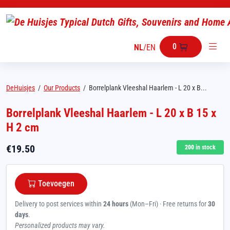
0
NL
/
EN
DeHuisjes
/
Our Products
/
Borrelplank Vleeshal Haarlem - L 20 x B...
Borrelplank Vleeshal Haarlem - L 20 x B 15 x
H 2 cm
€
19.50
200
in stock
Toevoegen
Delivery to post services within
24 hours
(Mon–Fri) · Free returns for
30
days
.
Personalized products may vary.