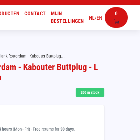
ODUCTEN
CONTACT
MIJN
0
NL
/
EN
BESTELLINGEN
plank Rotterdam - Kabouter Buttplug...
rdam - Kabouter Buttplug - L
m
200
in stock
4 hours
(Mon–Fri) · Free returns for
30 days
.