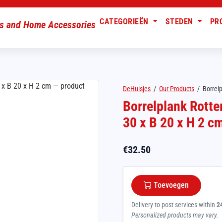
CATEGORIEËN
STEDEN
PR
DeHuisjes
/
Our Products
/
Borrel
Borrelplank Rotte
30 x B 20 x H 2 c
€
32.50
Toevoegen
Delivery to post services within
2
Personalized products may vary.