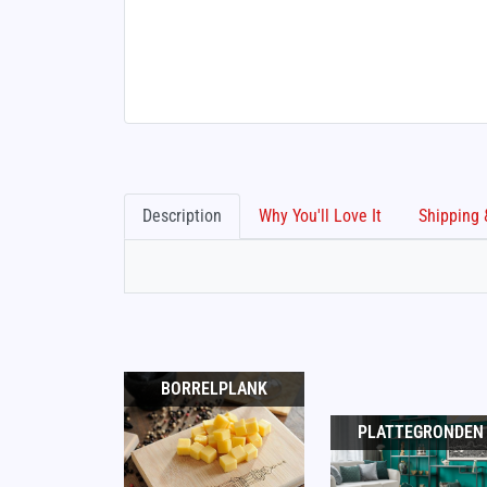
Description
Why You'll Love It
BORRELPLANK
PLATTEGRONDEN