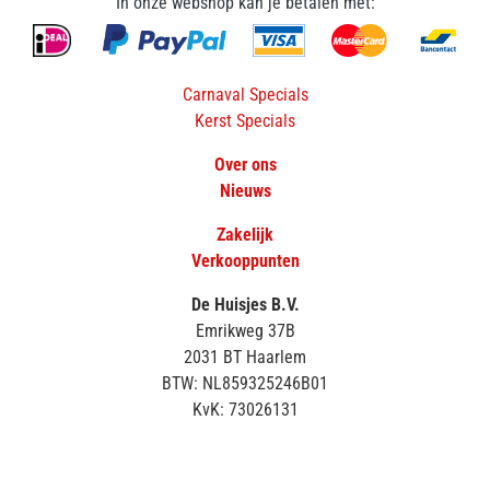
In onze webshop kan je betalen met:
Carnaval Specials
Kerst Specials
Over ons
Nieuws
Zakelijk
Verkooppunten
De Huisjes B.V.
Emrikweg 37B
2031 BT Haarlem
BTW: NL859325246B01
KvK: 73026131