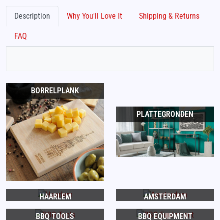
Description
Why You'll Love It
Shipping & Returns
FAQ
BORRELPLANK
PLATTEGRONDEN
HAARLEM
AMSTERDAM
BBQ TOOLS
BBQ EQUIPMENT