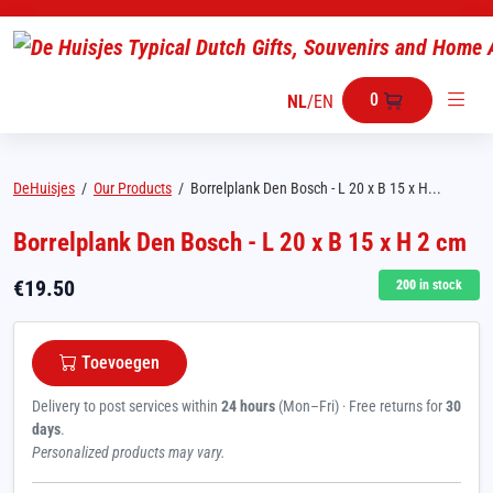
0
NL
/
EN
DeHuisjes
/
Our Products
/
Borrelplank Den Bosch - L 20 x B 15 x H...
Borrelplank Den Bosch - L 20 x B 15 x H 2 cm
€
19.50
200
in stock
Toevoegen
Delivery to post services within
24 hours
(Mon–Fri) · Free returns for
30
days
.
Personalized products may vary.