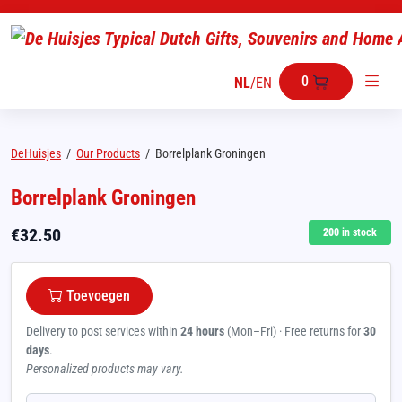
0
NL
/
EN
DeHuisjes
/
Our Products
/
Borrelplank Groningen
Borrelplank Groningen
€
32.50
200
in stock
Toevoegen
Delivery to post services within
24 hours
(Mon–Fri) · Free returns for
30
days
.
Personalized products may vary.