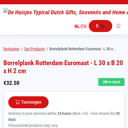
0
NL
/
EN
DeHuisjes
/
Our Products
/
Borrelplank Rotterdam Euromast - L 30 x...
Borrelplank Rotterdam Euromast - L 30 x B 20
x H 2 cm
€
32.50
200
in stock
Toevoegen
Delivery to post services within
24 hours
(Mon–Fri) · Free returns for
30
days
.
Personalized products may vary.