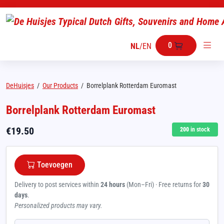
0
NL
/
EN
DeHuisjes
/
Our Products
/
Borrelplank Rotterdam Euromast
Borrelplank Rotterdam Euromast
€
19.50
200
in stock
Toevoegen
Delivery to post services within
24 hours
(Mon–Fri) · Free returns for
30
days
.
Personalized products may vary.