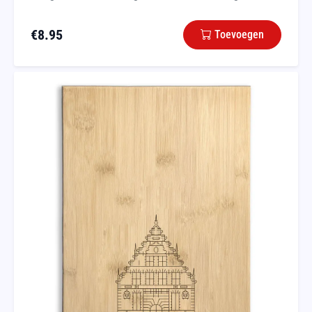
€
8.95
Toevoegen