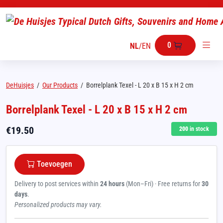
0
NL
/
EN
DeHuisjes
/
Our Products
/
Borrelplank Texel - L 20 x B 15 x H 2 cm
Borrelplank Texel - L 20 x B 15 x H 2 cm
€
19.50
200
in stock
Toevoegen
Delivery to post services within
24 hours
(Mon–Fri) · Free returns for
30
days
.
Personalized products may vary.