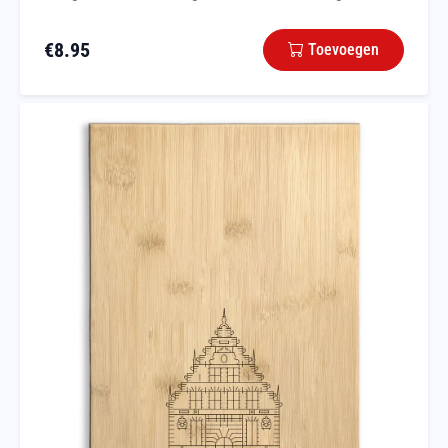
€
8.95
Toevoegen