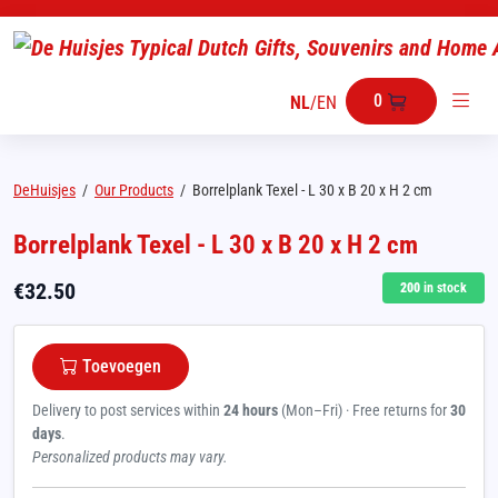
0
NL
/
EN
DeHuisjes
/
Our Products
/
Borrelplank Texel - L 30 x B 20 x H 2 cm
Borrelplank Texel - L 30 x B 20 x H 2 cm
€
32.50
200
in stock
Toevoegen
Delivery to post services within
24 hours
(Mon–Fri) · Free returns for
30
days
.
Personalized products may vary.