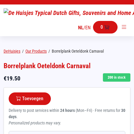
0
NL
/
EN
DeHuisjes
/
Our Products
/
Borrelplank Oeteldonk Carnaval
Borrelplank Oeteldonk Carnaval
€
19.50
200
in stock
Toevoegen
Delivery to post services within
24 hours
(Mon–Fri) · Free returns for
30
days
.
Personalized products may vary.