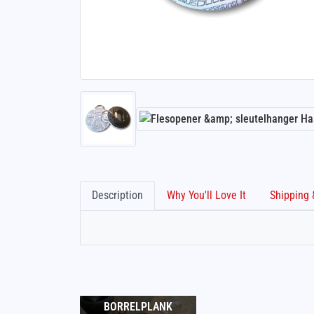
Description
Why You'll Love It
BORRELPLANK