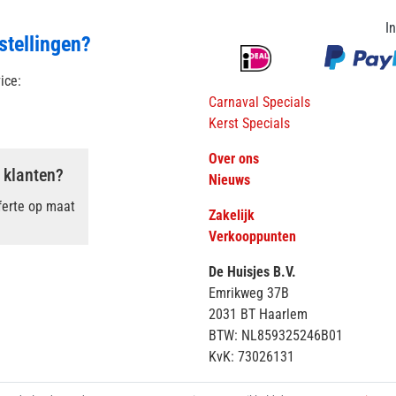
I
stellingen?
vice:
Carnaval Specials
Kerst Specials
Over ons
 klanten?
Nieuws
ferte op maat
Zakelijk
Verkooppunten
De Huisjes B.V.
Emrikweg 37B
2031 BT Haarlem
BTW: NL859325246B01
KvK: 73026131