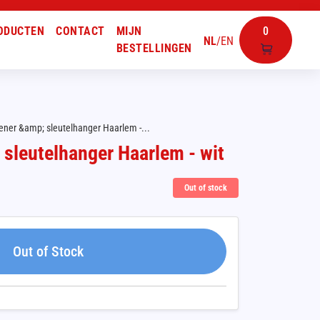
ODUCTEN
CONTACT
MIJN
0
NL
/
EN
BESTELLINGEN
ener &amp; sleutelhanger Haarlem -...
sleutelhanger Haarlem - wit
Out of stock
Out of Stock