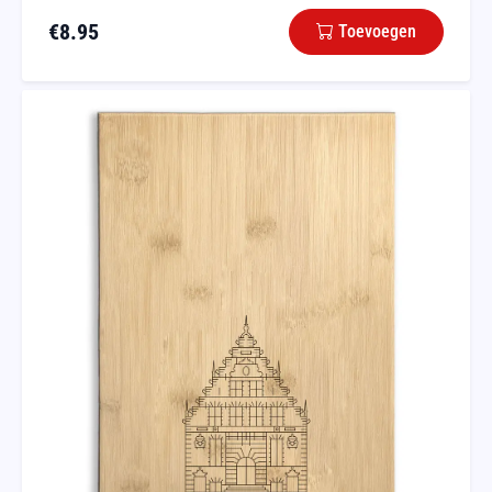
€
8.95
Toevoegen