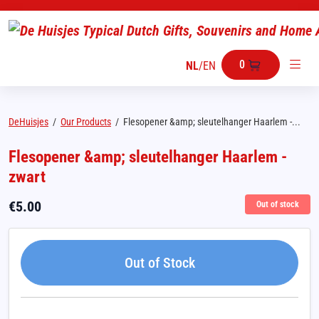
0
NL
/
EN
DeHuisjes
/
Our Products
/
Flesopener &amp; sleutelhanger Haarlem -...
Flesopener &amp; sleutelhanger Haarlem -
zwart
€
5.00
Out of stock
Out of Stock