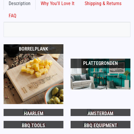
Description
Why You'll Love It
Shipping & Returns
FAQ
BORRELPLANK
PLATTEGRONDEN
HAARLEM
AMSTERDAM
BBQ TOOLS
BBQ EQUIPMENT