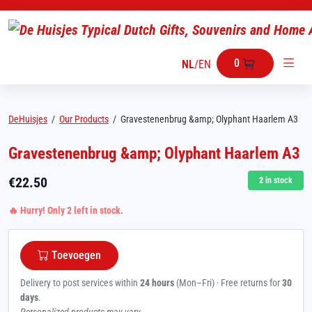
0
NL
/
EN
DeHuisjes
/
Our Products
/
Gravestenenbrug &amp; Olyphant Haarlem A3
Gravestenenbrug &amp; Olyphant Haarlem A3
€
22.50
2
in stock
🔥 Hurry! Only 2 left in stock.
Toevoegen
Delivery to post services within
24 hours
(Mon–Fri) · Free returns for
30
days
.