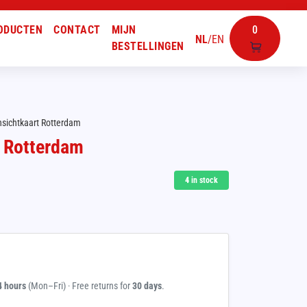
ODUCTEN
CONTACT
MIJN
0
NL
/
EN
BESTELLINGEN
sichtkaart Rotterdam
 Rotterdam
4
in stock
4 hours
(Mon–Fri) · Free returns for
30 days
.