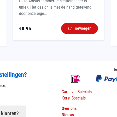
Deze Amsterdammertje sleutelhanger is
uniek. Het design is met de hand getekend
door onze eige...
€
8.95
Toevoegen
I
stellingen?
vice:
Carnaval Specials
Kerst Specials
Over ons
 klanten?
Nieuws