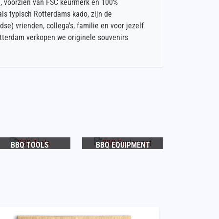
ig, voorzien van FSC keurmerk en 100%
ls typisch Rotterdams kado, zijn de
e) vrienden, collega's, familie en voor jezelf
otterdam verkopen we originele souvenirs
BBQ TOOLS
BBQ EQUIPMENT