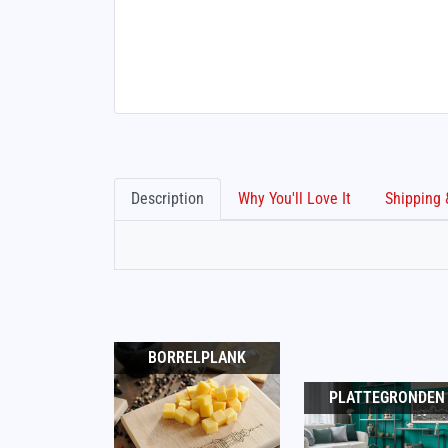
Description
Why You'll Love It
BORRELPLANK
PLATTEGRONDEN