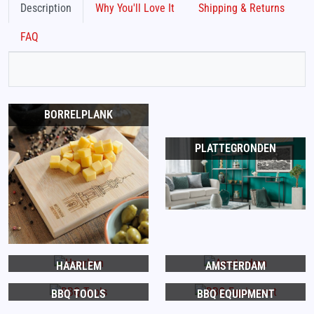
Description
Why You'll Love It
Shipping & Returns
FAQ
BORRELPLANK
PLATTEGRONDEN
HAARLEM
AMSTERDAM
BBQ TOOLS
BBQ EQUIPMENT