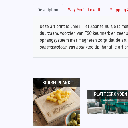
Description
Why You'll Love It
Deze art print is uniek. Het Zaanse huisje is me
duurzaam, voorzien van FSC keurmerk en zeer ste
ophangsysteem met magneten zorgt dat de art pr
ophangsysteem van hout
[/tooltip] hangt je art
BORRELPLANK
PLATTEGRONDEN