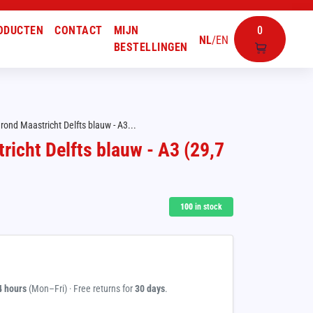
ODUCTEN
CONTACT
MIJN
0
NL
/
EN
BESTELLINGEN
rond Maastricht Delfts blauw - A3...
richt Delfts blauw - A3 (29,7
100
in stock
4 hours
(Mon–Fri) · Free returns for
30 days
.