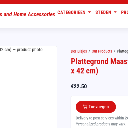
CATEGORIEËN
STEDEN
PR
DeHuisjes
/
Our Products
/
Platteg
Plattegrond Maast
x 42 cm)
€
22.50
Toevoegen
Delivery to post services within
2
Personalized products may vary.