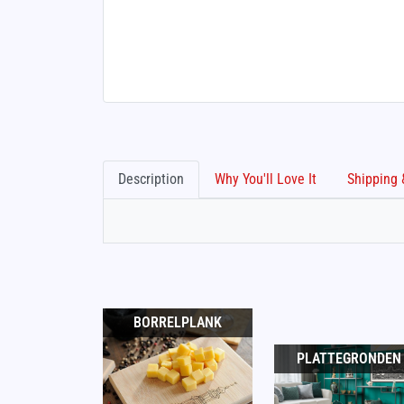
Description
Why You'll Love It
BORRELPLANK
PLATTEGRONDEN