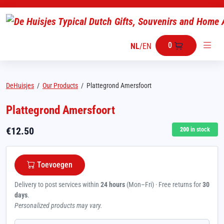
0
NL
/
EN
DeHuisjes
/
Our Products
/
Plattegrond Amersfoort
Plattegrond Amersfoort
€
12.50
200
in stock
Toevoegen
Delivery to post services within
24 hours
(Mon–Fri) · Free returns for
30
days
.
Personalized products may vary.