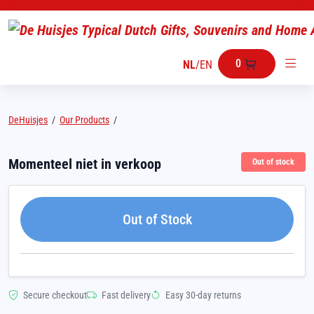
0
NL
/
EN
DeHuisjes
/
Our Products
/
Momenteel niet in verkoop
Out of stock
Out of Stock
Secure checkout
Fast delivery
Easy 30-day returns