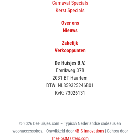
Carnaval Specials
Kerst Specials
Over ons
Nieuws
Zakelijk
Verkooppunten
De Huisjes B.V.
Emrikweg 37B
2031 BT Haarlem
BTW: NL859325246B01
KvK: 73026131
© 2026 DeHuisjes.com – Typisch Nederlandse cadeaus en
woonaccessoires. | Ontwikkeld door
4BIS Innovations
| Gehost door
TheHostMasters.com