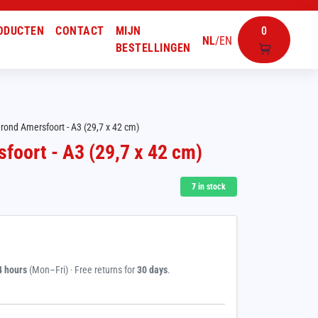
ODUCTEN
CONTACT
MIJN
0
NL
/
EN
BESTELLINGEN
grond Amersfoort - A3 (29,7 x 42 cm)
foort - A3 (29,7 x 42 cm)
7
in stock
4 hours
(Mon–Fri) · Free returns for
30 days
.