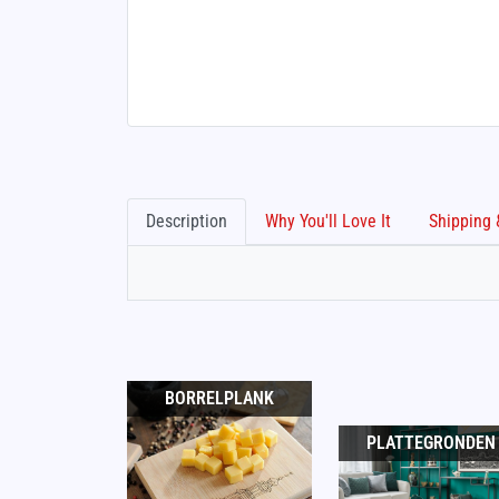
Description
Why You'll Love It
BORRELPLANK
PLATTEGRONDEN