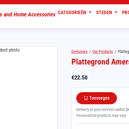
CATEGORIEËN
STEDEN
PR
DeHuisjes
/
Our Products
/
Platte
Plattegrond Amers
€
22.50
Toevoegen
Delivery to post services within
2
Personalized products may vary.