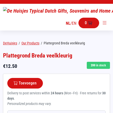
0
NL
/
EN
DeHuisjes
/
Our Products
/
Plattegrond Breda veelkleurig
Plattegrond Breda veelkleurig
€
12.50
200
in stock
Toevoegen
Delivery to post services within
24 hours
(Mon–Fri) · Free returns for
30
days
.
Personalized products may vary.