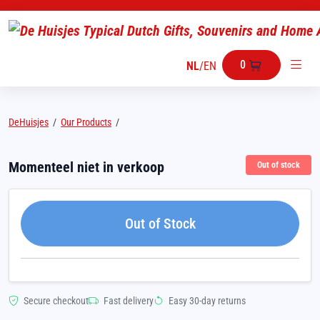
0
NL
/
EN
DeHuisjes
/
Our Products
/
Momenteel niet in verkoop
Out of stock
Out of Stock
Secure checkout
Fast delivery
Easy 30-day returns