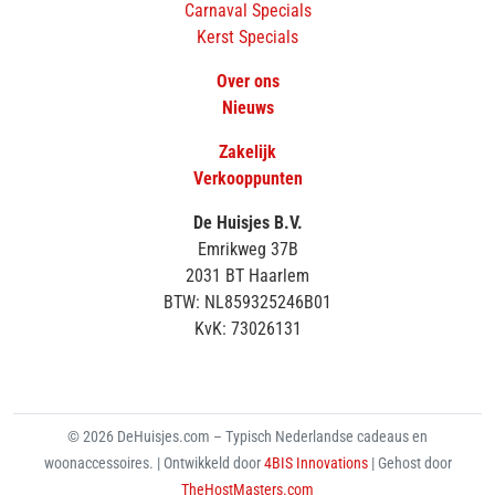
Carnaval Specials
Kerst Specials
Over ons
Nieuws
Zakelijk
Verkooppunten
De Huisjes B.V.
Emrikweg 37B
2031 BT Haarlem
BTW: NL859325246B01
KvK: 73026131
© 2026 DeHuisjes.com – Typisch Nederlandse cadeaus en
woonaccessoires. | Ontwikkeld door
4BIS Innovations
| Gehost door
TheHostMasters.com