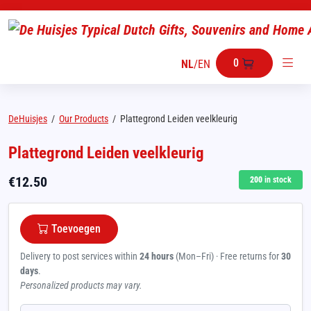
0
NL
/
EN
DeHuisjes
/
Our Products
/
Plattegrond Leiden veelkleurig
Plattegrond Leiden veelkleurig
€
12.50
200
in stock
Toevoegen
Delivery to post services within
24 hours
(Mon–Fri) · Free returns for
30
days
.
Personalized products may vary.