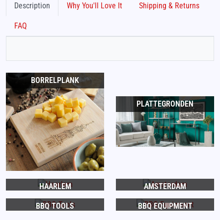
Description
Why You'll Love It
Shipping & Returns
FAQ
BORRELPLANK
PLATTEGRONDEN
HAARLEM
AMSTERDAM
BBQ TOOLS
BBQ EQUIPMENT