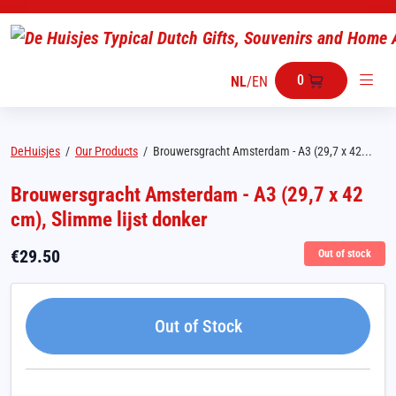
0
NL
/
EN
DeHuisjes
/
Our Products
/
Brouwersgracht Amsterdam - A3 (29,7 x 42...
Brouwersgracht Amsterdam - A3 (29,7 x 42
cm), Slimme lijst donker
€
29.50
Out of stock
Out of Stock