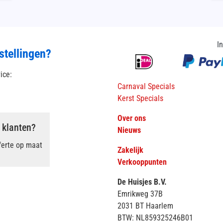
I
stellingen?
vice:
Carnaval Specials
Kerst Specials
Over ons
 klanten?
Nieuws
ferte op maat
Zakelijk
Verkooppunten
De Huisjes B.V.
Emrikweg 37B
2031 BT Haarlem
BTW: NL859325246B01