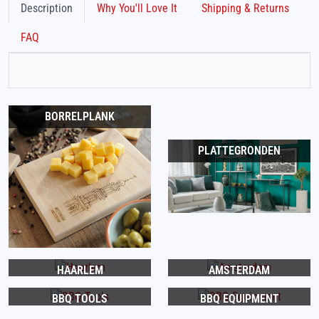
Description
Why You'll Love It
Shipping & Returns
FAQ
BORRELPLANK
PLATTEGRONDEN
HAARLEM
AMSTERDAM
BBQ TOOLS
BBQ EQUIPMENT