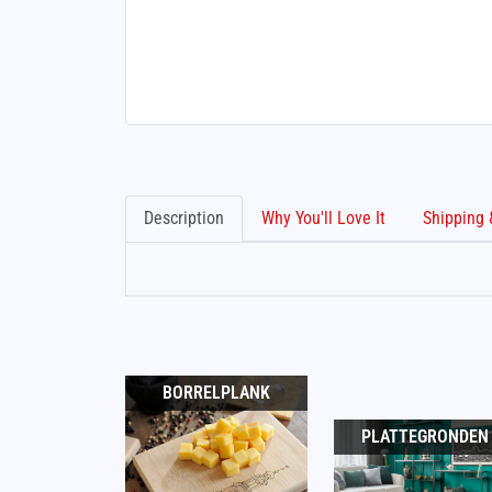
Description
Why You'll Love It
BORRELPLANK
PLATTEGRONDEN