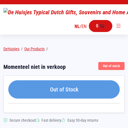
0
NL
/
EN
DeHuisjes
/
Our Products
/
Momenteel niet in verkoop
Out of stock
Out of Stock
Secure checkout
Fast delivery
Easy 30-day returns