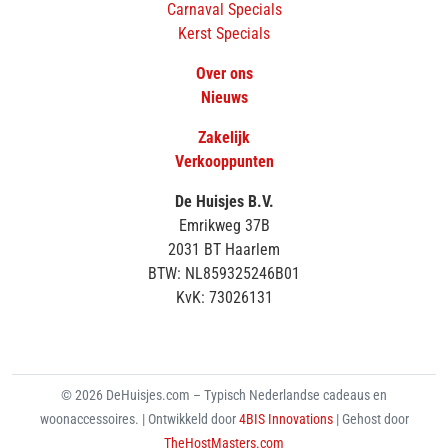
Carnaval Specials
Kerst Specials
Over ons
Nieuws
Zakelijk
Verkooppunten
De Huisjes B.V.
Emrikweg 37B
2031 BT Haarlem
BTW: NL859325246B01
KvK: 73026131
© 2026 DeHuisjes.com – Typisch Nederlandse cadeaus en
woonaccessoires. | Ontwikkeld door
4BIS Innovations
| Gehost door
TheHostMasters.com