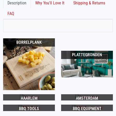
Description
Why You'll Love It
Shipping & Returns
FAQ
BORRELPLANK
PLATTEGRONDEN
HAARLEM
AMSTERDAM
BBQ TOOLS
BBQ EQUIPMENT