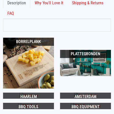
Description
Why You'll Love It
Shipping & Returns
FAQ
BORRELPLANK
PLATTEGRONDEN
HAARLEM
AMSTERDAM
BBQ TOOLS
BBQ EQUIPMENT