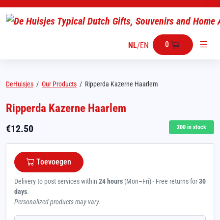
0
NL
/
EN
DeHuisjes
/
Our Products
/
Ripperda Kazerne Haarlem
Ripperda Kazerne Haarlem
€
12.50
200
in stock
Toevoegen
Delivery to post services within
24 hours
(Mon–Fri) · Free returns for
30
days
.
Personalized products may vary.