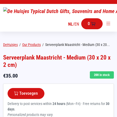
0
NL
/
EN
DeHuisjes
/
Our Products
/
Serveerplank Maastricht - Medium (30 x 20...
Serveerplank Maastricht - Medium (30 x 20 x
2 cm)
€
35.00
200
in stock
Toevoegen
Delivery to post services within
24 hours
(Mon–Fri) · Free returns for
30
days
.
Personalized products may vary.