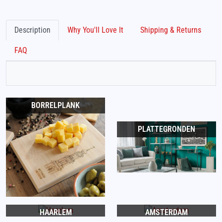
Description
Why You'll Love It
Shipping & Returns
FAQ
BORRELPLANK
PLATTEGRONDEN
HAARLEM
AMSTERDAM