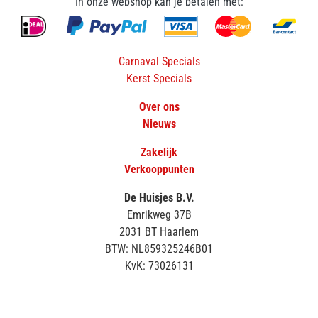
In onze webshop kan je betalen met:
Carnaval Specials
Kerst Specials
Over ons
Nieuws
Zakelijk
Verkooppunten
De Huisjes B.V.
Emrikweg 37B
2031 BT Haarlem
BTW: NL859325246B01
KvK: 73026131