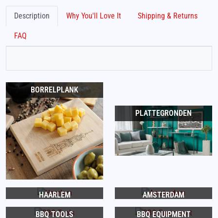
Description
Why You'll Love It
Shipping & Returns
FAQ
BORRELPLANK
PLATTEGRONDEN
HAARLEM
AMSTERDAM
BBQ TOOLS
BBQ EQUIPMENT