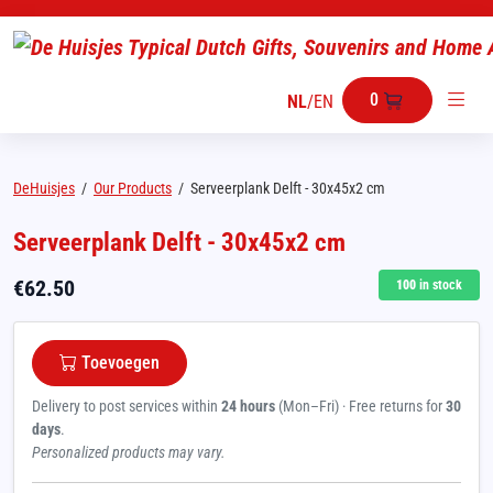
0
NL
/
EN
DeHuisjes
/
Our Products
/
Serveerplank Delft - 30x45x2 cm
Serveerplank Delft - 30x45x2 cm
€
62.50
100
in stock
Toevoegen
Delivery to post services within
24 hours
(Mon–Fri) · Free returns for
30
days
.
Personalized products may vary.