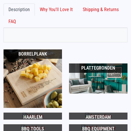
Description
Why You'll Love It
Shipping & Returns
FAQ
BORRELPLANK
PLATTEGRONDEN
HAARLEM
AMSTERDAM
BBQ TOOLS
BBQ EQUIPMENT