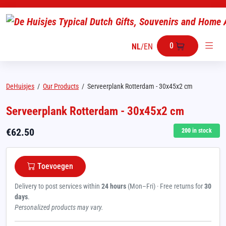
0
NL
/
EN
DeHuisjes
/
Our Products
/
Serveerplank Rotterdam - 30x45x2 cm
Serveerplank Rotterdam - 30x45x2 cm
€
62.50
200
in stock
Toevoegen
Delivery to post services within
24 hours
(Mon–Fri) · Free returns for
30
days
.
Personalized products may vary.