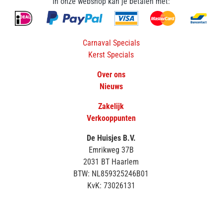
In onze webshop kan je betalen met:
Carnaval Specials
Kerst Specials
Over ons
Nieuws
Zakelijk
Verkooppunten
De Huisjes B.V.
Emrikweg 37B
2031 BT Haarlem
BTW: NL859325246B01
KvK: 73026131